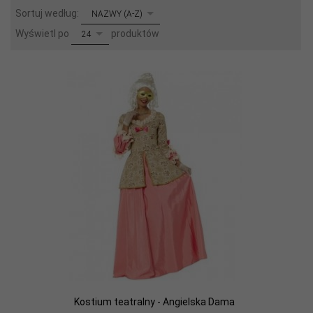
sort
Sortuj według:
NAZWY (A-Z)
pop
Wyświetl po
produktów
24
Kostium teatralny - Angielska Dama