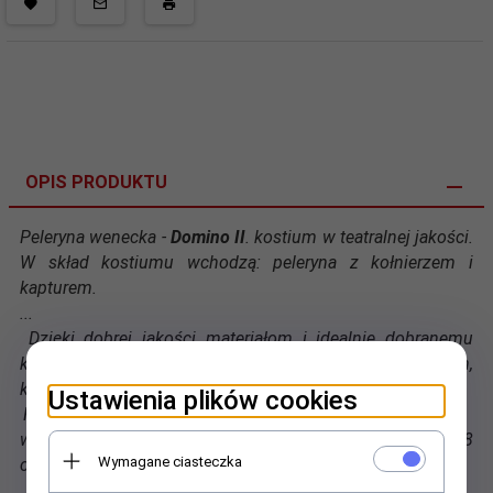
OPIS PRODUKTU
Peleryna wenecka -
Domino II
. kostium w teatralnej jakości.
W skład kostiumu wchodzą: peleryna z kołnierzem i
kapturem.
...
Dzięki dobrej jakości materiałom i idealnie dobranemu
krojowi produkt ten idealnie prezentuje się na osobach,
których wymiary pasują do podanych wyżej zakresów:
Ustawienia plików cookies
Rozmiar Uniwersalny
wzrost: 175-184cm , w klatce 98-112 cm, w pasie 96-108
Wymagane ciasteczka
cm
...