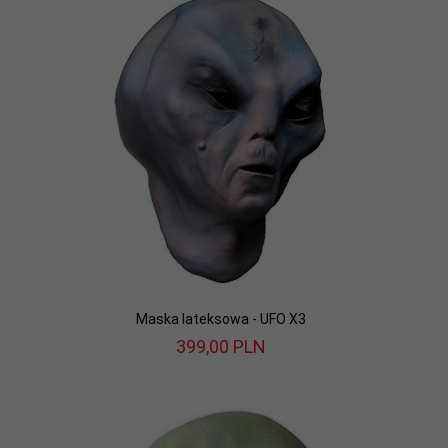
Maska lateksowa - UFO X3
399,
00
PLN