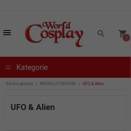
0
Kategorie
Strona główna
MASKI LATEKSOWE
UFO & Alien
UFO & Alien