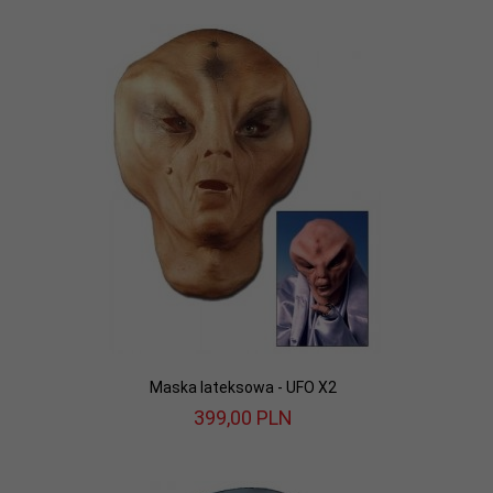
Maska lateksowa - UFO X2
399,
00
PLN