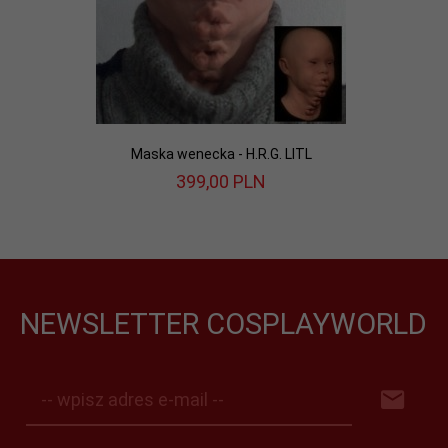
Maska wenecka - H.R.G. LITL
399,
00
PLN
NEWSLETTER COSPLAYWORLD
-- wpisz adres e-mail --