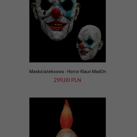
Maska lateksowa - Horror Klaun MadOn
299,
00
PLN