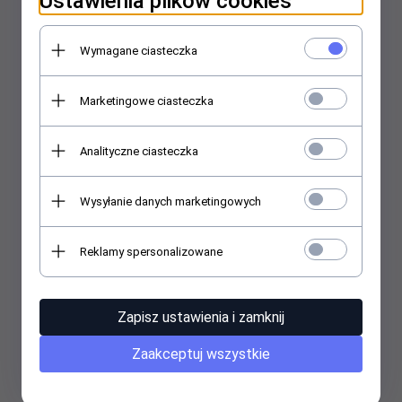
Ustawienia plików cookies
Wymagane ciasteczka
Marketingowe ciasteczka
Maska lateksowa - Horror Klaun Skull
249,
00
PLN
Analityczne ciasteczka
Wysyłanie danych marketingowych
Reklamy spersonalizowane
Zapisz ustawienia i zamknij
Zaakceptuj wszystkie