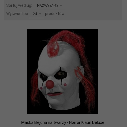
sort
Sortuj według:
NAZWY (A-Z)
pop
Wyświetl po
produktów
24
Maska klejona na twarzy - Horror Klaun Deluxe