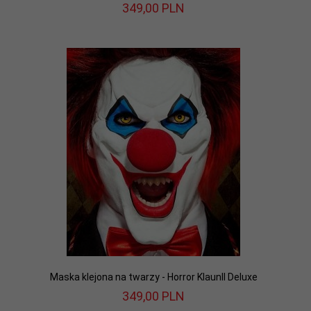
349,
00
PLN
Maska klejona na twarzy - Horror KlaunII Deluxe
349,
00
PLN