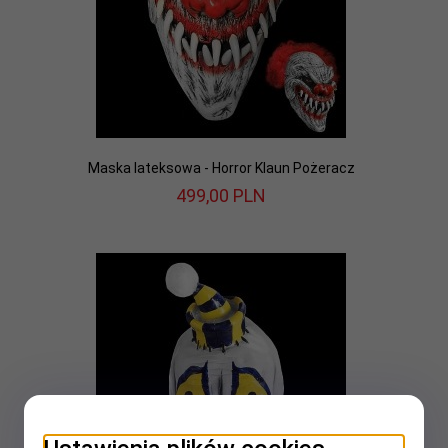
Maska lateksowa - Horror Klaun Pożeracz
499,
00
PLN