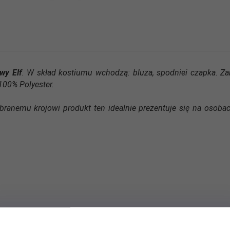
wy Elf
. W skład kostiumu wchodzą: bluza, spodniei czapka. Za
100% Polyester.
dobranemu krojowi produkt ten idealnie prezentuje się na osob