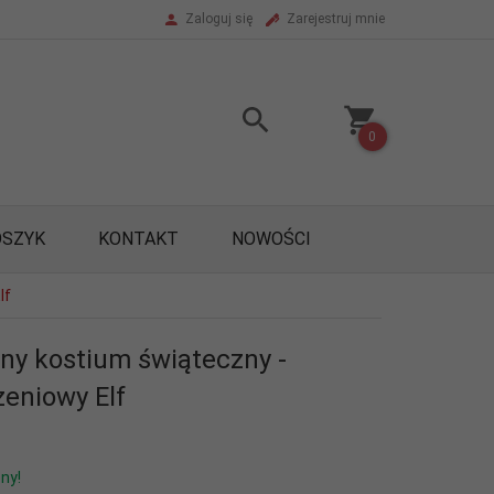
Zaloguj się
Zarejestruj mnie
0
OSZYK
KONTAKT
NOWOŚCI
lf
lny kostium świąteczny -
eniowy Elf
ny!