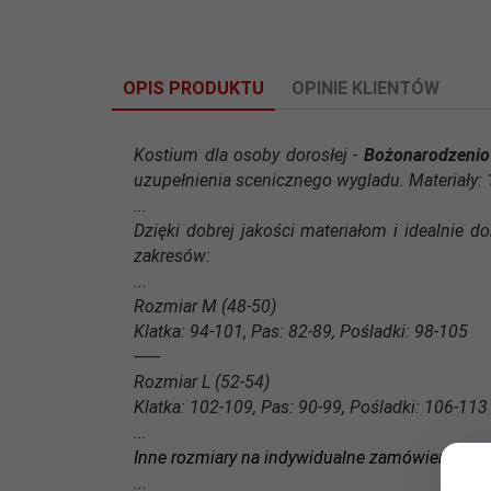
OPIS PRODUKTU
OPINIE KLIENTÓW
Kostium dla osoby dorosłej -
Bożonarodzenio
uzupełnienia scenicznego wygladu. Materiały: 
...
Dzięki dobrej jakości materiałom i idealnie 
zakresów:
...
Rozmiar M (48-50)
Klatka: 94-101, Pas: 82-89, Pośladki: 98-105
------
Rozmiar L (52-54)
Klatka: 102-109, Pas: 90-99, Pośladki: 106-113
...
Inne rozmiary na indywidualne zamówienie
...