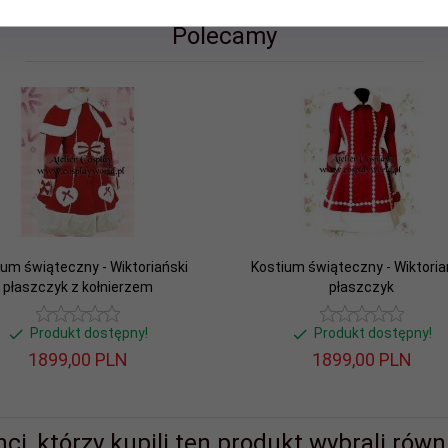
Polecamy
ium świąteczny - Wiktoriański
Kostium świąteczny - Wiktoria
płaszczyk z kołnierzem
płaszczyk
Produkt dostępny!
Produkt dostępny!
1899,
00
PLN
1899,
00
PLN
nci, którzy kupili ten produkt wybrali równi