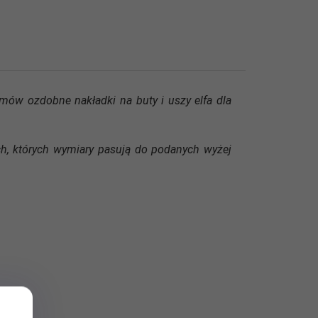
mów ozdobne nakładki na buty i uszy elfa dla
ach, których wymiary pasują do podanych wyżej