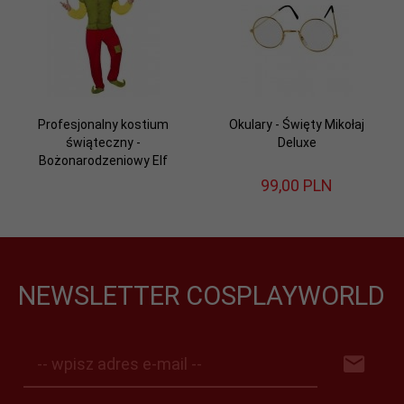
Profesjonalny kostium
Okulary - Święty Mikołaj
świąteczny -
Deluxe
Bożonarodzeniowy Elf
99,
00
PLN
NEWSLETTER COSPLAYWORLD
-- wpisz adres e-mail --