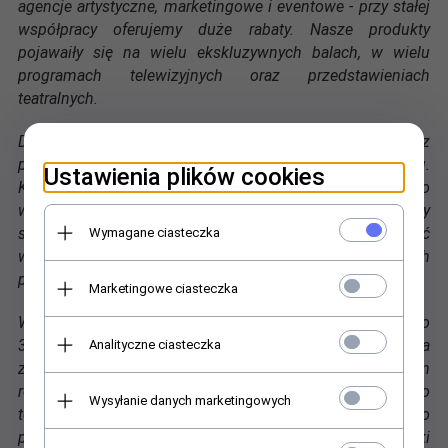
agencje artystyczne, marketingowe i eventowe - przy stałej
współpracy oferujemy duże rabaty. Nasze produkty
pojawaiły się na wielu ekskluzywnych balach, w wielu
programach telewizyjnych oraz przedstawieniach
teatralnych.
Dzięki bezpośredniej wspólpracy z producentami, bez
problemu dopasujemy naszą ofertę do Państwa budżetu.
Ustawienia plików cookies
Kierujemy się przy tym uzyskaniem najlepszego
współczynnika jakości produktu do ceny. Nie robimy
szybkich interesów! Cenimy sobie zaufanie, ciągłość
Wymagane ciasteczka
współpracy, pewny serwis i najwyższą jakość oferowanych
produktów w stosunku do ceny.
Marketingowe ciasteczka
Wysyłka zamówionego towaru nastąpi w terminie od 7 do
30 dni roboczych, od chwili wpłynięcia i potwierdzenia
Analityczne ciasteczka
zamówienia, o ile nie zostanie podany inny termin
realizacji. Czas realizacji zależy od dostępności danego
Wysyłanie danych marketingowych
towaru i jest określony indywidualnie dla każdego
produktu. Prosimy zamawiać kostiumy i maski