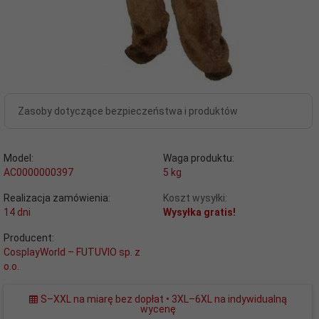
Zasoby dotyczące bezpieczeństwa i produktów
Model:
Waga produktu:
AC0000000397
5
kg
Realizacja zamówienia:
Koszt wysyłki:
14 dni
Wysyłka gratis!
Producent:
CosplayWorld – FUTUVIO sp. z
o.o.
S–XXL na miarę bez dopłat • 3XL–6XL na indywidualną
wycenę