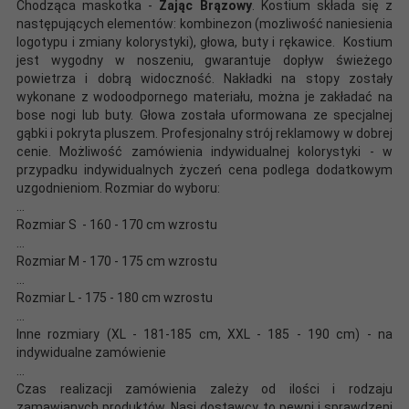
Chodząca maskotka -
Zając Brązowy
. Kostium składa się z
następujących elementów: kombinezon (mozliwość naniesienia
logotypu i zmiany kolorystyki), głowa, buty i rękawice. Kostium
jest wygodny w noszeniu, gwarantuje dopływ świeżego
powietrza i dobrą widoczność. Nakładki na stopy zostały
wykonane z wodoodpornego materiału, można je zakładać na
bose nogi lub buty. Głowa została uformowana ze specjalnej
gąbki i pokryta pluszem. Profesjonalny strój reklamowy w dobrej
cenie. Możliwość zamówienia indywidualnej kolorystyki - w
przypadku indywidualnych życzeń cena podlega dodatkowym
uzgodnieniom. Rozmiar do wyboru:
...
Rozmiar S - 160 - 170 cm wzrostu
...
Rozmiar M - 170 - 175 cm wzrostu
...
Rozmiar L - 175 - 180 cm wzrostu
...
Inne rozmiary (XL - 181-185 cm, XXL - 185 - 190 cm) - na
indywidualne zamówienie
...
Czas realizacji zamówienia zależy od ilości i rodzaju
zamawianych produktów. Nasi dostawcy to pewni i sprawdzeni