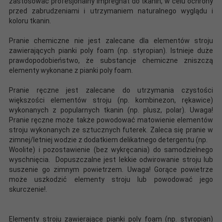
zastosować profesjonalny impregnat do tkanin, w celu ochrony
przed zabrudzeniami i utrzymaniem naturalnego wyglądu i
koloru tkanin.
Pranie chemiczne nie jest zalecane dla elementów stroju
zawierających pianki poly foam (np. styropian). Istnieje duże
prawdopodobieństwo, że substancje chemiczne zniszczą
elementy wykonane z pianki poly foam.
Pranie ręczne jest zalecane do utrzymania czystości
większości elementów stroju (np. kombinezon, rękawice)
wykonanych z popularnych tkanin (np. plusz, polar). Uwaga!
Pranie ręczne może także powodować matowienie elementów
stroju wykonanych ze sztucznych futerek. Zaleca się pranie w
zimnej/letniej wodzie z dodatkiem delikatnego detergentu (np.
Woolite) i pozostawienie (bez wykręcania) do samodzielnego
wyschnięcia. Dopuszczalne jest lekkie odwirowanie stroju lub
suszenie go zimnym powietrzem. Uwaga! Gorące powietrze
może uszkodzić elementy stroju lub powodować jego
skurczenie!.
Elementy stroju zawierające pianki poly foam (np. styropian)