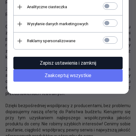
Rozmiar M - 170 - 175 cm wzrostu
Analityczne ciasteczka
...
Rozmiar L - 175 - 180 cm wzrostu
.
..
Wysyłanie danych marketingowych
Czas realizacji zamówienia zależy od ilości i rodzaju
zamawianych produktów. Nasi dostawcy to pewni i sprawdzeni
partnerzy. Ale tak jak wszyscy profesjonaliści nie lubią
Reklamy spersonalizowane
realizować zleceń na ostatnią chwilę. Dlatego prosimy
zamawiać towary, zgłaszać zapytania i projekty przynajmniej z
kilkunastodniowym wyprzedzeniem.
Zapisz ustawienia i zamknij
Zapraszmy do współpracy teatry, hotele, restauracje, agencje
Zaakceptuj wszystkie
artystyczne, marketingowe i eventowe - przy stałej współpracy
oferujemy duże rabaty. Nasze produkty pojawaiły się na wielu
ekskluzywnych balach, w wielu programach telewizyjnych oraz
przedstawieniach teatralnych.
Dzięki bezpośredniej wspólpracy z producentami, bez problemu
dopasujemy naszą ofertę do Państwa budżetu. Kierujemy się
przy tym uzyskaniem najlepszego współczynnika jakości
produktu do ceny. Nie robimy szybkich interesów! Cenimy sobie
zaufanie, ciągłość współpracy, pewny serwis i najwyższą jakość
oferowanych produktów w stosunku do ceny.