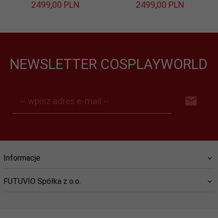
2499,
00
PLN
2499,
00
PLN
NEWSLETTER COSPLAYWORLD
-- wpisz adres e-mail --
Informacje
FUTUVIO Spółka z o.o.