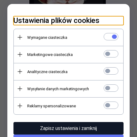
Ustawienia plików cookies
Wymagane ciasteczka
Marketingowe ciasteczka
Maska wenecka - Gatto con gli Stivali Red
399,
00
PLN
Analityczne ciasteczka
Wysyłanie danych marketingowych
Reklamy spersonalizowane
Zapisz ustawienia i zamknij