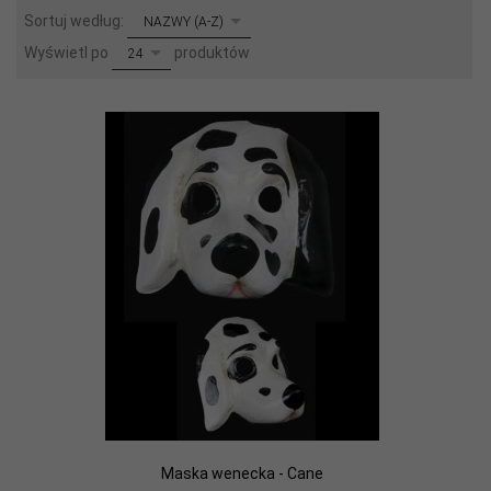
sort
Sortuj według:
NAZWY (A-Z)
pop
Wyświetl po
produktów
24
Maska wenecka - Cane