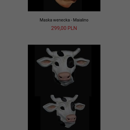
Maska wenecka - Maialino
299,
00
PLN