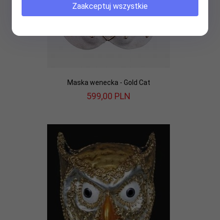
Zaakceptuj wszystkie
Maska wenecka - Gold Cat
599,
00
PLN