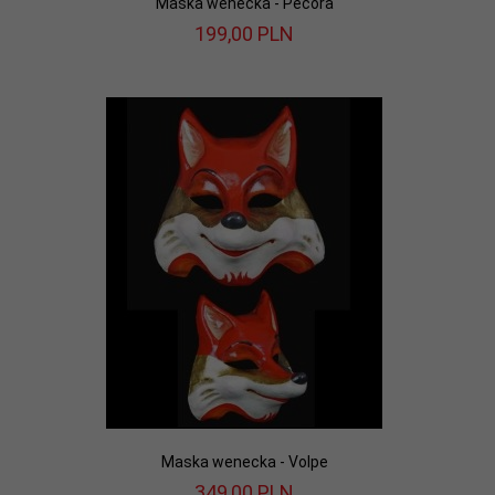
Maska wenecka - Pecora
199,
00
PLN
Maska wenecka - Volpe
349,
00
PLN