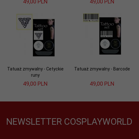
49,
00
PLN
49,
00
PLN
Tatuaż zmywalny - Cetyckie
Tatuaż zmywalny - Barcode
runy
49,
00
PLN
49,
00
PLN
NEWSLETTER COSPLAYWORLD