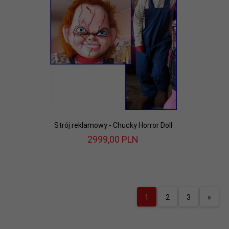
Strój reklamowy - Chucky Horror Doll
2999,
00
PLN
1
2
3
»