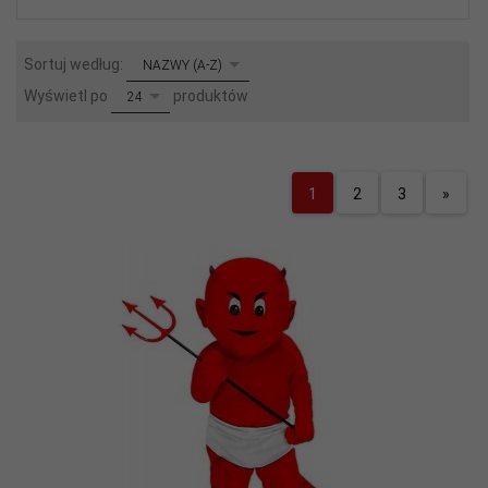
sort
Sortuj według:
NAZWY (A-Z)
pop
Wyświetl po
produktów
24
1
2
3
»