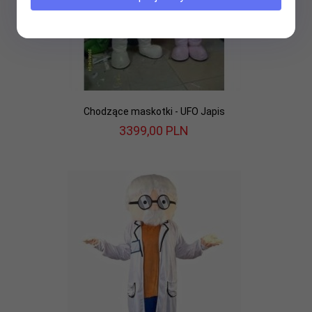
Chodzące maskotki - UFO Japis
3399,
00
PLN