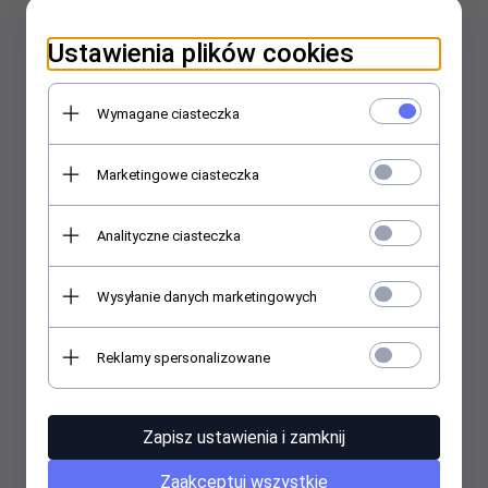
Ustawienia plików cookies
Wymagane ciasteczka
Marketingowe ciasteczka
Chodząca żywa duża maskotka - Strażak OSP Deluxe
Analityczne ciasteczka
3499,
00
PLN
Wysyłanie danych marketingowych
Reklamy spersonalizowane
Zapisz ustawienia i zamknij
Zaakceptuj wszystkie