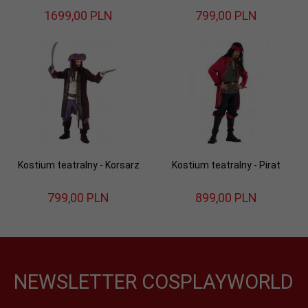
1699,
00
PLN
799,
00
PLN
Kostium teatralny - Korsarz
Kostium teatralny - Pirat
799,
00
PLN
899,
00
PLN
NEWSLETTER COSPLAYWORLD