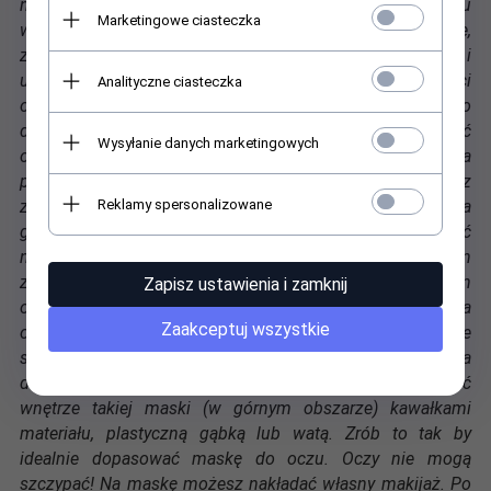
należy do głowy. Powstałe dziury powietrzne przy np. koku
Marketingowe ciasteczka
wytwarzają podciśnienie, które powoduje zasysanie,
zapadanie i marszczenie się maski. Otwory na oczy, nos i
usta są uniwersalne. Może się zdarzyć, że nie będą ci
Analityczne ciasteczka
odpowiadały i będą wymagały indywidualnego
dopasowania. W tym celu możesz samodzielnie wykonać
Wysyłanie danych marketingowych
ostrym narzędziem do cięcia gumy, indywidualne docięcia
przy oczach, nosie i ustach. Jeśli masz trudności z
Reklamy spersonalizowane
założeniem maski, gdyż Twoja głowa jest duża i przekracza
granicę rozciągliwości materiału, to możesz temu zaradzić
nacinając maskę na specjalnym szwie. Szew ten
znajdziesz w tylniej części maski (na szyi). Jest on
Zapisz ustawienia i zamknij
oznaczony piktogramem nożyczek. Nie nacinaj maski poza
Zaakceptuj wszystkie
obszarem tego szwu, gdyż spowoduje to, że maska będzie
się rozdzierała. Jeśli zakupiona maska jest na Ciebie za
duża (np. maski potworów), wtedy możesz wyścielić
wnętrze takiej maski (w górnym obszarze) kawałkami
materiału, plastyczną gąbką lub watą. Zrób to tak by
idealnie dopasować maskę do oczu. Oczy nie mogą
szczypać! Na maskę możesz nakładać własny makijaż. Po