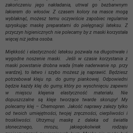
zakończeniu jego nakładania, utrwal go bezbarwnym
lakierem do włosów. Z czasem kolory na masce mogą
wyblaknąć, możesz temu oczywiście zapobiec regularnie
spryskując maskę preparatami do pielęgnacji lateksu. Z
przyczyn higienicznych nie polecamy by z maski korzystała
więcej niż jedna osoba.
Miękkość i elastyczność lateksu pozwala na długotrwałe i
wygodne noszenie maski. Jeśli w czasie korzystania z
maski powstanie drobna wada (małe naderwanie np. przy
wardze), to łatwo i szybo możesz ją naprawić. Będziesz
potrzebował kleju np. do gumy piankowej. Odpowiedni
będzie każdy klej do gumy, który po wyschnięciu zapewni
w miejscu klejenia elastyczność materiału. Nie
dopuszczalne są kleje tworzące twarde skorupy! My
polecamy klej – Chemopren. Jakość naprawy zależy tylko
od twoich umiejętności, twojej zręczności, cierpliwości i
troskliwości. Utrzymuj maskę z daleka od światła
słonecznego, mrozu, jakiegokolwiek rodzaju