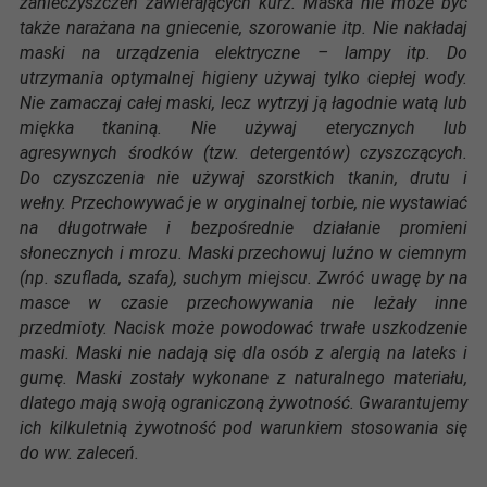
zanieczyszczeń zawierających kurz. Maska nie może być
także narażana na gniecenie, szorowanie itp. Nie nakładaj
maski na urządzenia elektryczne – lampy itp. Do
utrzymania optymalnej higieny używaj tylko ciepłej wody.
Nie zamaczaj całej maski, lecz wytrzyj ją łagodnie watą lub
miękka tkaniną. Nie używaj eterycznych lub
agresywnych środków (tzw. detergentów) czyszczących.
Do czyszczenia nie używaj szorstkich tkanin, drutu i
wełny. Przechowywać je w oryginalnej torbie, nie wystawiać
na długotrwałe i bezpośrednie działanie promieni
słonecznych i mrozu. Maski przechowuj luźno w ciemnym
(np. szuflada, szafa), suchym miejscu. Zwróć uwagę by na
masce w czasie przechowywania nie leżały inne
przedmioty. Nacisk może powodować trwałe uszkodzenie
maski. Maski nie nadają się dla osób z alergią na lateks i
gumę. Maski zostały wykonane z naturalnego materiału,
dlatego mają swoją ograniczoną żywotność. Gwarantujemy
ich kilkuletnią żywotność pod warunkiem stosowania się
do ww. zaleceń.