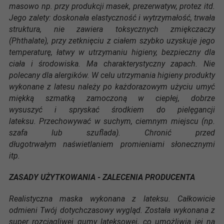
masowo np. przy produkcji masek, prezerwatyw, protez itd.
Jego zalety: doskonała elastyczność i wytrzymałość, trwała
struktura, nie zawiera toksycznych zmiękczaczy
(Phthalate), przy zetknięciu z ciałem szybko uzyskuje jego
temperaturę, łatwy w utrzymaniu higieny, bezpieczny dla
ciała i środowiska. Ma charakterystyczny zapach. Nie
polecany dla alergików. W celu utrzymania higieny produkty
wykonane z latesu należy po każdorazowym użyciu umyć
miękką szmatką zamoczoną w ciepłej, dobrze
wysuszyć i spryskać środkiem do pielęgancji
lateksu. Przechowywać w suchym, ciemnym miejscu (np.
szafa lub szuflada). Chronić przed
długotrwałym naświetlaniem promieniami słonecznymi
itp.
ZASADY UŻYTKOWANIA - ZALECENIA PRODUCENTA
Realistyczna maska wykonana z lateksu. Całkowicie
odmieni Twój dotychczasowy wygląd. Została wykonana z
super rozciągliwej gumy lateksowej, co umożliwia jej na