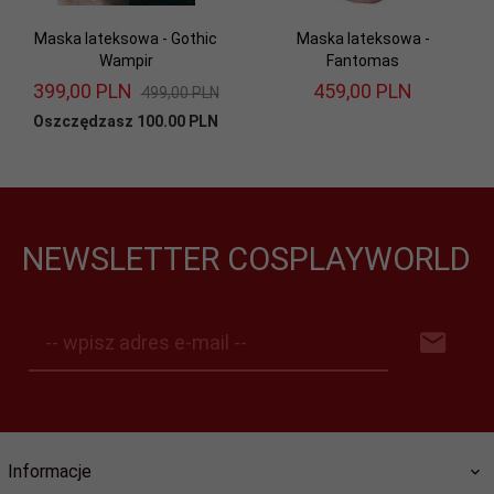
Maska lateksowa - Gothic
Maska lateksowa -
Wampir
Fantomas
399,
00
PLN
459,
00
PLN
499,00 PLN
Oszczędzasz 100.00 PLN
NEWSLETTER COSPLAYWORLD
-- wpisz adres e-mail --
Informacje