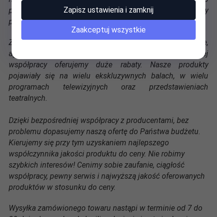
Zapisz ustawienia i zamknij
prosimy zamawiać towary, zgłaszać zapytania i projekty
przynajmniej z kilkunastodniowym wyprzedzeniem.
Zaakceptuj wszystkie
Zapraszamy do współpracy teatry, hotele, restauracje,
agencje artystyczne, marketingowe i eventowe - przy stałej
współpracy oferujemy duże rabaty. Nasze produkty
pojawiały się na wielu ekskluzywnych balach, w wielu
programach telewizyjnych oraz przedstawieniach
teatralnych.
Dzięki bezpośredniej współpracy z producentami, bez
problemu dopasujemy naszą ofertę do Państwa budżetu.
Kierujemy się przy tym uzyskaniem najlepszego
współczynnika jakości produktu do ceny. Nie robimy
szybkich interesów! Cenimy sobie zaufanie, ciągłość
współpracy, pewny serwis i najwyższą jakość oferowanych
produktów w stosunku do ceny.
Wysyłka zamówionego towaru nastąpi w terminie od 7 do