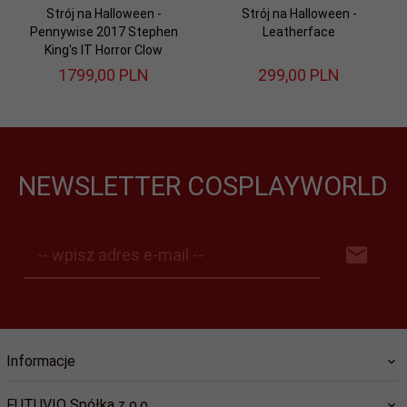
Strój na Halloween -
Strój na Halloween -
Pennywise 2017 Stephen
Leatherface
King's IT Horror Clow
1799,
00
PLN
299,
00
PLN
NEWSLETTER COSPLAYWORLD
-- wpisz adres e-mail --
Informacje
FUTUVIO Spółka z o.o.