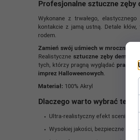
Profesjonalne sztuczne zęby d
Wykonane z trwałego, elastycznego 
kontakcie z jamą ustną. Detale kłów, 
rodem.
Zamień swój uśmiech w mroczną leg
Realistyczne
sztuczne zęby demona
–
tych, którzy pragną wyglądać
prawdzi
imprez Halloweenowych
.
Materiał:
100% Akryl
Dlaczego warto wybrać te zę
Ultra-realistyczny efekt sceniczn
Wysokiej jakości, bezpieczne mate