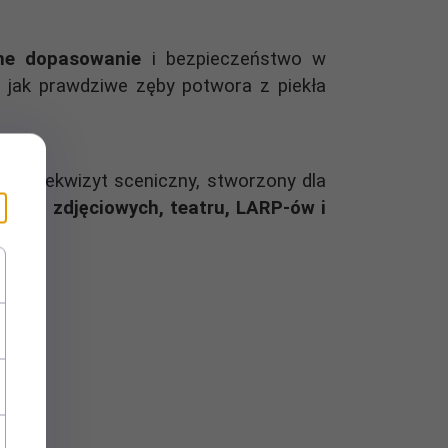
dne dopasowanie
i bezpieczeństwo w
ją jak prawdziwe zęby potwora z piekła
ości rekwizyt sceniczny, stworzony dla
 sesji zdjęciowych, teatru, LARP-ów i