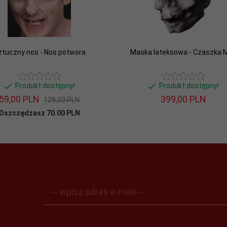
ztuczny nos - Nos potwora
Maska lateksowa - Czaszka 
Produkt dostępny!
Produkt dostępny!
59,
00
PLN
399,
00
PLN
129,00 PLN
Oszczędzasz 70.00 PLN
-- wpisz adres e-mail --