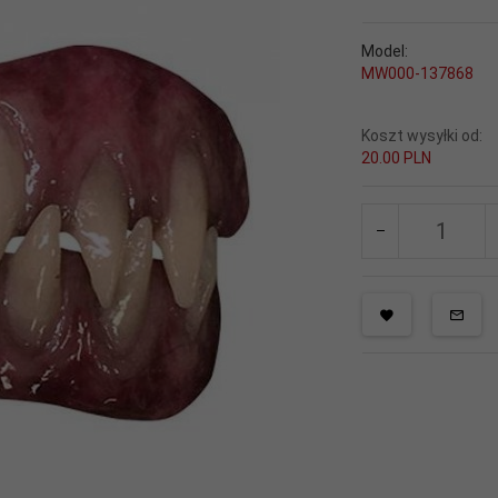
Model:
MW000-137868
Koszt wysyłki od:
20.00 PLN