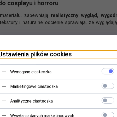
o cosplayu i horroru
materiału, zapewniają
realistyczny wygląd, wygo
tekstury i naturalne odcienie sprawiają, że wygląda
endę!
 komplet górnej i dolnej szczęki – to najwyższej jak
Ustawienia plików cookies
wie przerażająco
. Idealne do
cosplayu, filmów grozy,
Wymagane ciasteczka
by demona:
Marketingowe ciasteczka
y – wygląda jak prawdziwa szczęka demona
Analityczne ciasteczka
riały – komfort noszenia
Wysyłanie danych marketingowych