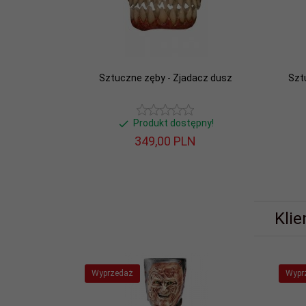
Sztuczne zęby - Zjadacz dusz
Szt
Produkt dostępny!
349,
00
PLN
Klie
Wyprzedaż
Wypr