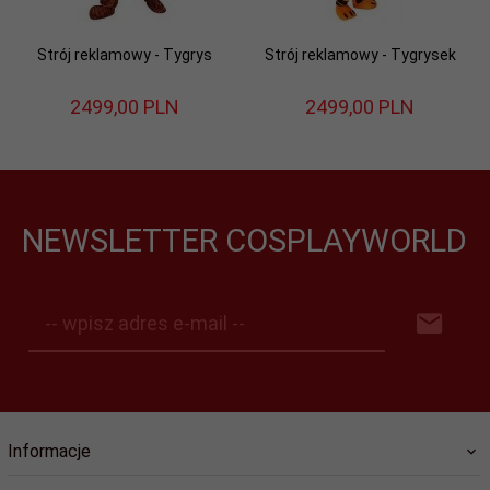
Strój reklamowy - Tygrys
Strój reklamowy - Tygrysek
2499,
00
PLN
2499,
00
PLN
NEWSLETTER COSPLAYWORLD
-- wpisz adres e-mail --
Informacje