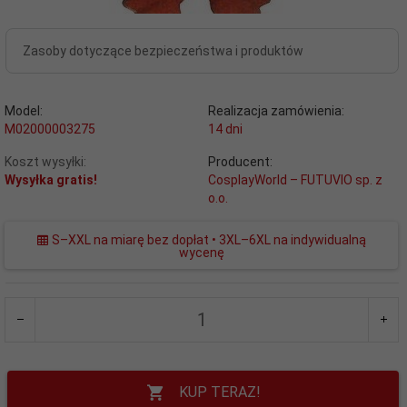
Zasoby dotyczące bezpieczeństwa i produktów
Model:
Realizacja zamówienia:
M02000003275
14 dni
Koszt wysyłki:
Producent:
Wysyłka gratis!
CosplayWorld – FUTUVIO sp. z
o.o.
S–XXL na miarę bez dopłat • 3XL–6XL na indywidualną
wycenę
KUP TERAZ!