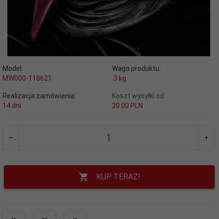
Model:
Waga produktu:
MW000-118621
.3
kg
Realizacja zamówienia:
Koszt wysyłki od:
14 dni
20.00 PLN
KUP TERAZ!