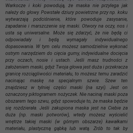
Warkocze i koki powodują, że maska nie przylega jak
należy do głowy. Powstałe dziury powietrzne przy np. koku
wytwarzają podciśnienie, które powoduje zasysanie,
zapadanie i marszczenie się maski. Otwory na oczy, nos i
usta są uniwersalne. Może się zdarzyć, że nie będą ci
odpowiadały i będą wymagały indywidualnego
dopasowania. W tym celu możesz samodzielnie wykonać
ostrym narzędziem do cięcia gumy, indywidualne docięcia
przy oczach, nosie i ustach. Jeśli masz trudności z
założeniem maski, gdyż Twoja głowa jest duża i przekracza
granicę rozciągliwości materiału, to możesz temu zaradzić
nacinając maskę na specjalnym szwie. Szew ten
znajdziesz w tylniej części maski (na szyi). Jest on
oznaczony piktogramem nożyczek. Nie nacinaj maski poza
obszarem tego szwu, gdyż spowoduje to, że maska będzie
się rozdzierała. Jeśli zakupiona maska jest na Ciebie za
duża (np. maski potworów), wtedy możesz wyścielić
wnętrze takiej maski (w górnym obszarze) kawałkami
materiału, plastyczną gąbką lub watą. Zrób to tak by