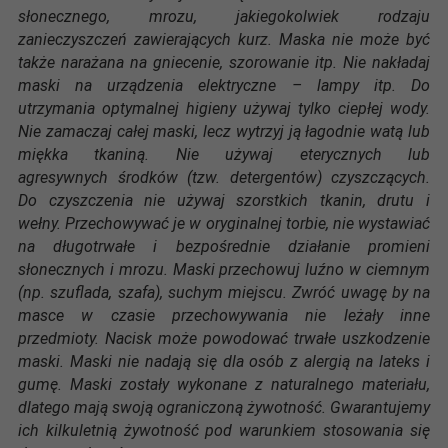
słonecznego, mrozu, jakiegokolwiek rodzaju
zanieczyszczeń zawierających kurz. Maska nie może być
także narażana na gniecenie, szorowanie itp. Nie nakładaj
maski na urządzenia elektryczne – lampy itp. Do
utrzymania optymalnej higieny używaj tylko ciepłej wody.
Nie zamaczaj całej maski, lecz wytrzyj ją łagodnie watą lub
miękka tkaniną. Nie używaj eterycznych lub
agresywnych środków (tzw. detergentów) czyszczących.
Do czyszczenia nie używaj szorstkich tkanin, drutu i
wełny. Przechowywać je w oryginalnej torbie, nie wystawiać
na długotrwałe i bezpośrednie działanie promieni
słonecznych i mrozu. Maski przechowuj luźno w ciemnym
(np. szuflada, szafa), suchym miejscu. Zwróć uwagę by na
masce w czasie przechowywania nie leżały inne
przedmioty. Nacisk może powodować trwałe uszkodzenie
maski. Maski nie nadają się dla osób z alergią na lateks i
gumę. Maski zostały wykonane z naturalnego materiału,
dlatego mają swoją ograniczoną żywotność. Gwarantujemy
ich kilkuletnią żywotność pod warunkiem stosowania się