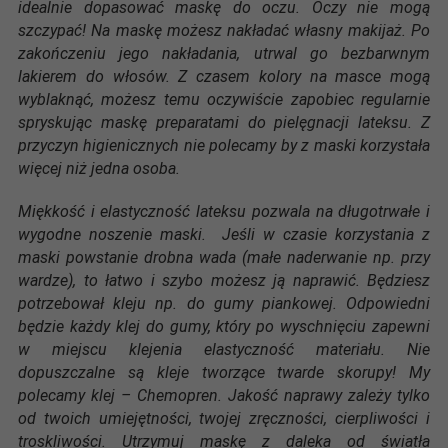
idealnie dopasować maskę do oczu. Oczy nie mogą
szczypać! Na maskę możesz nakładać własny makijaż. Po
zakończeniu jego nakładania, utrwal go bezbarwnym
lakierem do włosów. Z czasem kolory na masce mogą
wyblaknąć, możesz temu oczywiście zapobiec regularnie
spryskując maskę preparatami do pielęgnacji lateksu. Z
przyczyn higienicznych nie polecamy by z maski korzystała
więcej niż jedna osoba.
Miękkość i elastyczność lateksu pozwala na długotrwałe i
wygodne noszenie maski. Jeśli w czasie korzystania z
maski powstanie drobna wada (małe naderwanie np. przy
wardze), to łatwo i szybo możesz ją naprawić. Będziesz
potrzebował kleju np. do gumy piankowej. Odpowiedni
będzie każdy klej do gumy, który po wyschnięciu zapewni
w miejscu klejenia elastyczność materiału. Nie
dopuszczalne są kleje tworzące twarde skorupy! My
polecamy klej – Chemopren. Jakość naprawy zależy tylko
od twoich umiejętności, twojej zręczności, cierpliwości i
troskliwości. Utrzymuj maskę z daleka od światła