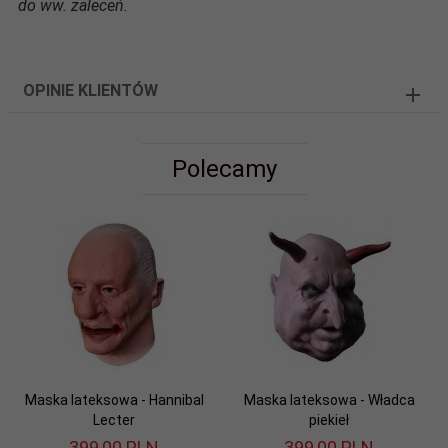
do ww. zaleceń.
OPINIE KLIENTÓW
Polecamy
Maska lateksowa - Hannibal
Maska lateksowa - Władca
Lecter
piekieł
399,
00
PLN
399,
00
PLN