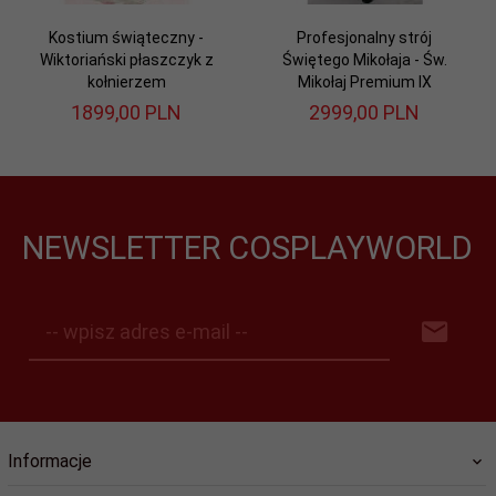
Kostium świąteczny -
Profesjonalny strój
Wiktoriański płaszczyk z
Świętego Mikołaja - Św.
kołnierzem
Mikołaj Premium IX
1899,
00
PLN
2999,
00
PLN
NEWSLETTER COSPLAYWORLD
-- wpisz adres e-mail --
Informacje