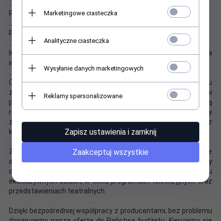
...
Marketingowe ciasteczka
Rozmiar M - 170 - 175 cm wzrostu
...
Rozmiar L - 175 - 180 cm wzrostu
Analityczne ciasteczka
.
..
Inne rozmiary (XL - 181-185 cm, XXL - 185 - 190 cm) - na
indywidualne zamówienie
Wysyłanie danych marketingowych
.
..
Czas realizacji zamówienia zależy od ilości i rodzaju
zamawianych produktów. Nasi dostawcy to pewni i sprawdzeni
Reklamy spersonalizowane
partnerzy. Ale tak jak wszyscy profesjonaliści nie lubią
realizować zleceń na ostatnią chwilę. Dlatego prosimy
zamawiać towary, zgłaszać zapytania i projekty przynajmniej z
Zapisz ustawienia i zamknij
kilkunastodniowym wyprzedzeniem.
Zaakceptuj wszystkie
Zapraszmy do współpracy teatry, hotele, restauracje, agencje
artystyczne, marketingowe i eventowe - przy stałej współpracy
oferujemy duże rabaty. Nasze produkty pojawaiły się na wielu
ekskluzywnych balach, w wielu programach telewizyjnych oraz
przedstawieniach teatralnych.
Dzięki bezpośredniej wspólpracy z producentami, bez problemu
dopasujemy naszą ofertę do Państwa budżetu. Kierujemy się