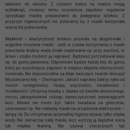
lakierem do włosów. Z czasem kolory na masce mogą
wyblaknąć, możesz temu oczywiście zapobiec regularnie
spryskując maskę preparatami do pielęgnacji lateksu. Z
przyczyn higienicznych nie polecamy by z maski korzystała
więcej niż jedna osoba.
Miękkość i elastyczność lateksu pozwala na długotrwałe i
wygodne noszenie maski. Jeśli w czasie korzystania z maski
powstanie drobna wada (małe naderwanie np. przy wardze), to
łatwo i szybo możesz ją naprawić. Będziesz potrzebował kleju
np. do gumy piankowej. Odpowiedni będzie każdy klej do gumy,
który po wyschnięciu zapewni w miejscu klejenia elastyczność
materiału. Nie dopuszczalne są kleje tworzące twarde skorupy!
My polecamy klej – Chemopren. Jakość naprawy zależy tylko od
twoich umiejętności, twojej zręczności, cierpliwości i
troskliwości. Utrzymuj maskę z daleka od światła słonecznego,
mrozu, jakiegokolwiek rodzaju zanieczyszczeń zawierających
kurz. Maska nie może być także narażana na gniecenie,
szorowanie itp. Nie nakładaj maski na urządzenia elektryczne –
lampy itp. Do utrzymania optymalnej higieny używaj tylko ciepłej
wody. Nie zamaczaj całej maski, lecz wytrzyj ją łagodnie watą
lub miękka tkaniną. Nie używaj eterycznych lub