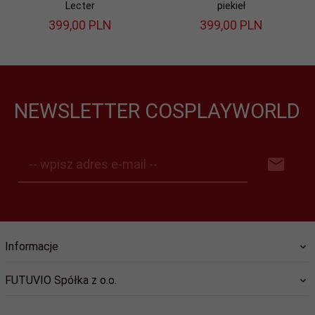
Lecter
piekieł
399,
00
PLN
399,
00
PLN
NEWSLETTER COSPLAYWORLD
-- wpisz adres e-mail --
Informacje
FUTUVIO Spółka z o.o.