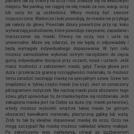
palcami tak by otwory na oczy i nos znalazły się na właściwym
miejscu. Nie panikuj, nie ciągnij na siłę maski za nos, wargi, oczy
lub uszy bo ją uszkodzisz. Włosy muszą być zawsze
rozpuszczone. Warkocze i koki powodują, że maska nie przylega
jak należy do głowy. Powstałe dziury powietrzne przy np. koku
wytwarzają podciśnienie, które powoduje zasysanie, zapadanie i
marszczenie się maski. Otwory na oczy, nos i usta są
uniwersalne. Może się zdarzyć, że nie będą ci odpowiadały i
będą wymagały indywidualnego dopasowania. W tym celu
możesz samodzielnie wykonać ostrym narzędziem do cięcia
gumy, indywidualne docięcia przy oczach, nosie i ustach. Jeśli
masz trudności z założeniem maski, gdyż Twoja głowa jest
duża i przekracza granicę rozciągliwości materiału, to możesz
temu zaradzić nacinając maskę na specjalnym szwie. Szew ten
znajdziesz w tylniej części maski (na szyi). Jest on oznaczony
piktogramem nożyczek. Nie nacinaj maski poza obszarem tego
szwu, gdyż spowoduje to, że maska będzie się rozdzierała. Jeśli
zakupiona maska jest na Ciebie za duża (np. maski potworów),
wtedy możesz wyścielić wnętrze takiej maski (w górnym
obszarze) kawałkami materiału, plastyczną gąbką lub watą.
Zrób to tak by idealnie dopasować maskę do oczu. Oczy nie
mogą szczypać! Na maskę możesz nakładać własny makijaż.
Po zakończeniu jego nakładania, utrwal go bezbarwnym