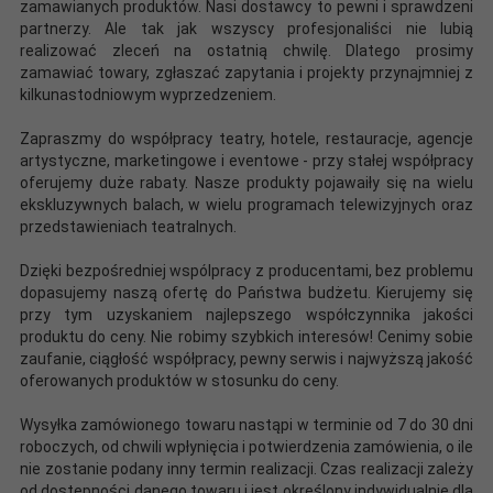
zamawianych produktów. Nasi dostawcy to pewni i sprawdzeni
partnerzy. Ale tak jak wszyscy profesjonaliści nie lubią
realizować zleceń na ostatnią chwilę. Dlatego prosimy
zamawiać towary, zgłaszać zapytania i projekty przynajmniej z
kilkunastodniowym wyprzedzeniem.
Zapraszmy do współpracy teatry, hotele, restauracje, agencje
artystyczne, marketingowe i eventowe - przy stałej współpracy
oferujemy duże rabaty. Nasze produkty pojawaiły się na wielu
ekskluzywnych balach, w wielu programach telewizyjnych oraz
przedstawieniach teatralnych.
Dzięki bezpośredniej wspólpracy z producentami, bez problemu
dopasujemy naszą ofertę do Państwa budżetu. Kierujemy się
przy tym uzyskaniem najlepszego współczynnika jakości
produktu do ceny. Nie robimy szybkich interesów! Cenimy sobie
zaufanie, ciągłość współpracy, pewny serwis i najwyższą jakość
oferowanych produktów w stosunku do ceny.
Wysyłka zamówionego towaru nastąpi w terminie od 7 do 30 dni
roboczych, od chwili wpłynięcia i potwierdzenia zamówienia, o ile
nie zostanie podany inny termin realizacji. Czas realizacji zależy
od dostępności danego towaru i jest określony indywidualnie dla