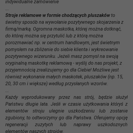
indywidualne zamówienie
...
Stroje reklamowe w formie chodzących pluszaków
to
świetny sposób na wywołanie pozytywnego skojarzenia z
firmą/marką. Ogromna maskotka, której można dotknąć,
do której można się przytulić lub z którą można
porozmawiać np. w centrum handlowym, jest świetnym
pomysłem na zbliżenie do siebie klienta i wykreowanie
pozytywnego wizerunku. Jeżeli masz pomysł na swoją
oryginalną maskotkę reklamową - wyślij do nas projekt, z
przyjemnością zrealizujemy go dla Ciebie! Możliwe jest
również wykonanie małych maskotek, pluszaków (np. 15,
20, 30 cm i większe) według przysłanych wzorów.
...
Każdy wyprodukowany przez nas strój, będzie służył
Państwu długie lata. Jeśłi w czasie użytkowania któryś z
elementów stroju ulegnie uszkodzeniu lub zostanie
zgubiony, to odtworzymy go dla Państwa. Oferujemy opcję
regeneracji zuzytych lub naprawy uszkodoznych
elementów naszych strojów.