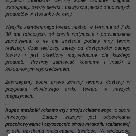
szybkich interesów! Cenimy sobie zaufanie, ciągłość
współpracy, pewny serwis i najwyższą jakość oferowanych
produktów w stosunku do ceny.
Wysyłka zamówionego towaru nastąpi w terminie od 7 do
30 dni roboczych, od chwili wpłynięcia i potwierdzenia
zamówienia, o ile nie zostanie podany inny termin
realizacji. Czas realizacji zależy od dostępności danego
towaru i jest określony indywidualnie dla każdego
produktu. Prosimy zamawiać kostiumy i maski z
kilkudniowym wyprzedzeniem.
Zastrzegamy sobie prawo zmiany terminu dostawy w
przypadku chwilowego braku towaru w naszych
magazynach.
...
Kupno maskotki reklamowej / stroju reklamowego
to spora
inwestycja. Bardzo ważnym jest odpowiednie
przechowywanie i czyszczenie stroju maskotki reklamowej
,
w celu uzyskania maksymalnej trwałości. W większości