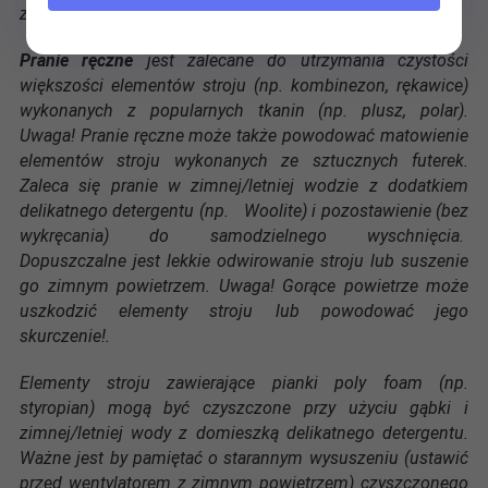
zniszczą elementy wykonane z pianki poly foam.
Pranie ręczne
jest zalecane do utrzymania czystości
większości elementów stroju (np. kombinezon, rękawice)
wykonanych z popularnych tkanin (np. plusz, polar).
Uwaga! Pranie ręczne może także powodować matowienie
elementów stroju wykonanych ze sztucznych futerek.
Zaleca się pranie w zimnej/letniej wodzie z dodatkiem
delikatnego detergentu (np. Woolite) i pozostawienie (bez
wykręcania) do samodzielnego wyschnięcia.
Dopuszczalne jest lekkie odwirowanie stroju lub suszenie
go zimnym powietrzem. Uwaga! Gorące powietrze może
uszkodzić elementy stroju lub powodować jego
skurczenie!.
Elementy stroju zawierające pianki poly foam (np.
styropian) mogą być czyszczone przy użyciu gąbki i
zimnej/letniej wody z domieszką delikatnego detergentu.
Ważne jest by pamiętać o starannym wysuszeniu (ustawić
przed wentylatorem z zimnym powietrzem) czyszczonego