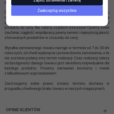
Zapisz ustawienia i zamknij
przedstawieniach teatralnych.
Zaakceptuj wszystkie
Dzięki bezpośredniej wspólpracy z producentami, bez problemu
dopasujemy naszą ofertę do Państwa budżetu. Kierujemy się
przy tym uzyskaniem najlepszego współczynnika jakości
produktu do ceny. Nie robimy szybkich interesów! Cenimy sobie
zaufanie, ciągłość współpracy, pewny serwis i najwyższą jakość
oferowanych produktów w stosunku do ceny.
Wysyłka zamówionego towaru nastąpi w terminie od 7 do 30 dni
roboczych, od chwili wpłynięcia i potwierdzenia zamówienia, o ile
nie zostanie podany inny termin realizacji. Czas realizacji zależy
od dostępności danego towaru i jest określony indywidualnie dla
każdego produktu. Prosimy zamawiać kostiumy i maski
z kilkudniowym wyprzedzeniem.
Zastrzegamy sobie prawo zmiany terminu dostawy w
przypadku chwilowego braku towaru w naszych magazynach.
OPINIE KLIENTÓW