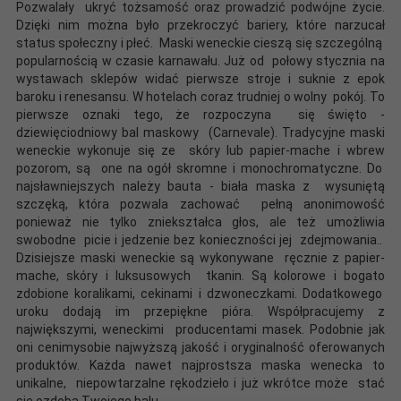
Pozwalały ukryć tożsamość oraz prowadzić podwójne życie.
Dzięki nim można było przekroczyć bariery, które narzucał
status społeczny i płeć. Maski weneckie cieszą się szczególną
popularnością w czasie karnawału. Już od połowy stycznia na
wystawach sklepów widać pierwsze stroje i suknie z epok
baroku i renesansu. W hotelach coraz trudniej o wolny pokój. To
pierwsze oznaki tego, że rozpoczyna się święto -
dziewięciodniowy bal maskowy (Carnevale). Tradycyjne maski
weneckie wykonuje się ze skóry lub papier-mache i wbrew
pozorom, są one na ogół skromne i monochromatyczne. Do
najsławniejszych należy bauta - biała maska z wysuniętą
szczęką, która pozwala zachować pełną anonimowość
ponieważ nie tylko zniekształca głos, ale też umożliwia
swobodne picie i jedzenie bez konieczności jej zdejmowania..
Dzisiejsze maski weneckie są wykonywane ręcznie z papier-
mache, skóry i luksusowych tkanin. Są kolorowe i bogato
zdobione koralikami, cekinami i dzwoneczkami. Dodatkowego
uroku dodają im przepiękne pióra. Współpracujemy z
największymi, weneckimi producentami masek. Podobnie jak
oni cenimysobie najwyższą jakość i oryginalność oferowanych
produktów. Każda nawet najprostsza maska wenecka to
unikalne, niepowtarzalne rękodzieło i już wkrótce może stać
się ozdobą Twojego balu.