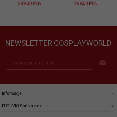
299,
00
PLN
299,
00
PLN
NEWSLETTER COSPLAYWORLD
-- wpisz adres e-mail --
Informacje
FUTUVIO Spółka z o.o.