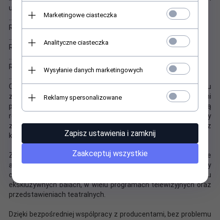
uzgodnieniom. Rozmiar do wyboru:
Marketingowe ciasteczka
...
Rozmiar S - 160 - 170 cm wzrostu
...
Analityczne ciasteczka
Rozmiar M - 170 - 175 cm wzrostu
...
Rozmiar L - 175 - 180 cm wzrostu
Wysyłanie danych marketingowych
.
..
Czas realizacji zamówienia zależy od ilości i rodzaju
zamawianych produktów. Nasi dostawcy to pewni i sprawdzeni
Reklamy spersonalizowane
partnerzy. Ale tak jak wszyscy profesjonaliści nie lubią
realizować zleceń na ostatnią chwilę. Dlatego prosimy
zamawiać towary, zgłaszać zapytania i projekty przynajmniej z
Zapisz ustawienia i zamknij
kilkunastodniowym wyprzedzeniem.
Zaakceptuj wszystkie
Zapraszmy do współpracy teatry, hotele, restauracje, agencje
artystyczne, marketingowe i eventowe - przy stałej współpracy
oferujemy duże rabaty. Nasze produkty pojawaiły się na wielu
ekskluzywnych balach, w wielu programach telewizyjnych oraz
przedstawieniach teatralnych.
Dzięki bezpośredniej wspólpracy z producentami, bez problemu