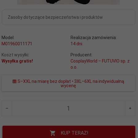
Zasoby dotyczące bezpieczeństwa i produktów
Model:
Realizacja zamówienia:
M01960011171
14 dni
Koszt wysyłki:
Producent:
Wysyłka gratis!
CosplayWorld – FUTUVIO sp. z
o.o.
S–XXL na miarę bez dopłat • 3XL–6XL na indywidualną
wycenę
KUP TERAZ!