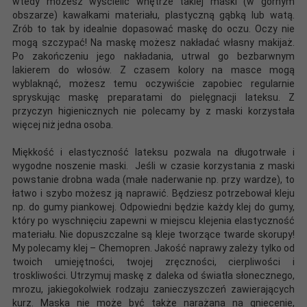
wtedy możesz wyścielić wnętrze takiej maski (w górnym
obszarze) kawałkami materiału, plastyczną gąbką lub watą.
Zrób to tak by idealnie dopasować maskę do oczu. Oczy nie
mogą szczypać! Na maskę możesz nakładać własny makijaż.
Po zakończeniu jego nakładania, utrwal go bezbarwnym
lakierem do włosów. Z czasem kolory na masce mogą
wyblaknąć, możesz temu oczywiście zapobiec regularnie
spryskując maskę preparatami do pielęgnacji lateksu. Z
przyczyn higienicznych nie polecamy by z maski korzystała
więcej niż jedna osoba.
Miękkość i elastyczność lateksu pozwala na długotrwałe i
wygodne noszenie maski. Jeśli w czasie korzystania z maski
powstanie drobna wada (małe naderwanie np. przy wardze), to
łatwo i szybo możesz ją naprawić. Będziesz potrzebował kleju
np. do gumy piankowej. Odpowiedni będzie każdy klej do gumy,
który po wyschnięciu zapewni w miejscu klejenia elastyczność
materiału. Nie dopuszczalne są kleje tworzące twarde skorupy!
My polecamy klej – Chemopren. Jakość naprawy zależy tylko od
twoich umiejętności, twojej zręczności, cierpliwości i
troskliwości. Utrzymuj maskę z daleka od światła słonecznego,
mrozu, jakiegokolwiek rodzaju zanieczyszczeń zawierających
kurz. Maska nie może być także narażana na gniecenie,