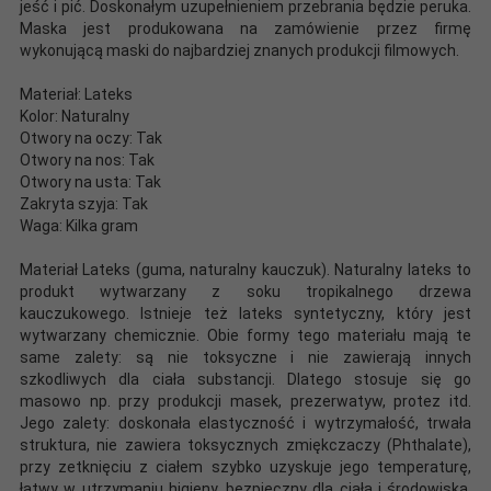
jeść i pić. Doskonałym uzupełnieniem przebrania będzie peruka.
Maska jest produkowana na zamówienie przez firmę
wykonującą maski do najbardziej znanych produkcji filmowych.
Materiał: Lateks
Kolor: Naturalny
Otwory na oczy: Tak
Otwory na nos: Tak
Otwory na usta: Tak
Zakryta szyja: Tak
Waga: Kilka gram
Materiał Lateks (guma, naturalny kauczuk). Naturalny lateks to
produkt wytwarzany z soku tropikalnego drzewa
kauczukowego. Istnieje też lateks syntetyczny, który jest
wytwarzany chemicznie. Obie formy tego materiału mają te
same zalety: są nie toksyczne i nie zawierają innych
szkodliwych dla ciała substancji. Dlatego stosuje się go
masowo np. przy produkcji masek, prezerwatyw, protez itd.
Jego zalety: doskonała elastyczność i wytrzymałość, trwała
struktura, nie zawiera toksycznych zmiękczaczy (Phthalate),
przy zetknięciu z ciałem szybko uzyskuje jego temperaturę,
łatwy w utrzymaniu higieny, bezpieczny dla ciała i środowiska.