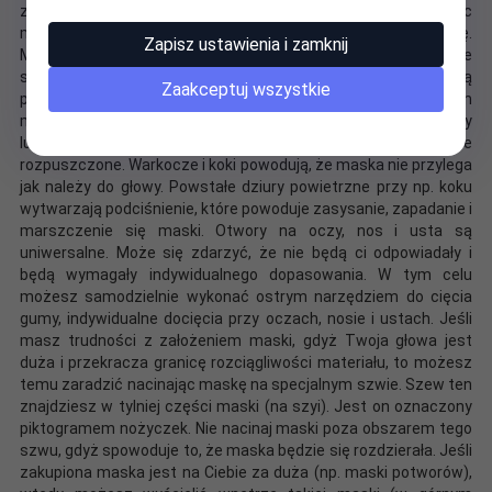
założeniu będziesz miał problemy z oddychaniem. Zakładając
maskę zachowaj spokój, bądź łagodny i nie rób tego na siłę.
Zapisz ustawienia i zamknij
Maski są wykonane z rozciągliwej gumy, ale nie oznacza to, że
są niezniszczalne! Po założeniu maski delikatnie przesuwaj ją
Zaakceptuj wszystkie
palcami tak by otwory na oczy i nos znalazły się na właściwym
miejscu. Nie panikuj, nie ciągnij na siłę maski za nos, wargi, oczy
lub uszy bo ją uszkodzisz. Włosy muszą być zawsze
rozpuszczone. Warkocze i koki powodują, że maska nie przylega
jak należy do głowy. Powstałe dziury powietrzne przy np. koku
wytwarzają podciśnienie, które powoduje zasysanie, zapadanie i
marszczenie się maski. Otwory na oczy, nos i usta są
uniwersalne. Może się zdarzyć, że nie będą ci odpowiadały i
będą wymagały indywidualnego dopasowania. W tym celu
możesz samodzielnie wykonać ostrym narzędziem do cięcia
gumy, indywidualne docięcia przy oczach, nosie i ustach. Jeśli
masz trudności z założeniem maski, gdyż Twoja głowa jest
duża i przekracza granicę rozciągliwości materiału, to możesz
temu zaradzić nacinając maskę na specjalnym szwie. Szew ten
znajdziesz w tylniej części maski (na szyi). Jest on oznaczony
piktogramem nożyczek. Nie nacinaj maski poza obszarem tego
szwu, gdyż spowoduje to, że maska będzie się rozdzierała. Jeśli
zakupiona maska jest na Ciebie za duża (np. maski potworów),