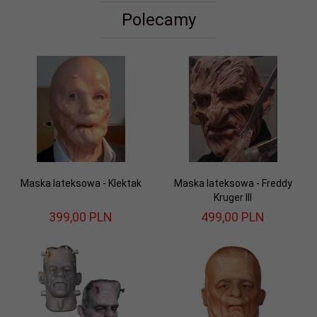
Polecamy
Maska lateksowa - Klektak
Maska lateksowa - Freddy
Kruger III
399,
00
PLN
499,
00
PLN