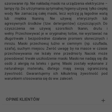
szorowanie itp. Nie nakładaj maski na urządzenia elektryczne –
lampy itp. Do utrzymania optymalnej higieny używaj tylko ciepłej
wody. Nie zamaczaj całej maski, lecz wytrzyj ją łagodnie watą
lub miękka tkaniną. Nie używaj eterycznych lub
agresywnych środków (tzw. detergentów) czyszczących. Do
czyszczenia nie używaj szorstkich tkanin, drutu i
wełny. Przechowywać je w oryginalnej torbie, nie wystawiać na
długotrwałe i bezpośrednie działanie promieni słonecznych i
mrozu. Maski przechowuj luźno w ciemnym (np. szuflada,
szafa), suchym miejscu. Zwróć uwagę by na masce w czasie
przechowywania nie leżały inne przedmioty. Nacisk może
powodować trwałe uszkodzenie maski. Maski nie nadają się dla
osób z alergią na lateks i gumę. Maski zostały wykonane z
naturalnego materiału, dlatego mają swoją ograniczoną
żywotność. Gwarantujemy ich kilkuletnią żywotność pod
warunkiem stosowania się do ww. zaleceń.
OPINIE KLIENTÓW